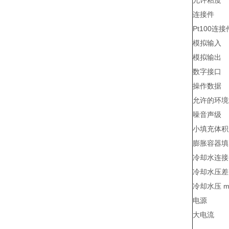
允许粘度
连接件
Pt100连
模拟输入
模拟输出
数字接口
操作数据
允许的环境
噪音声级
小填充体积
膨胀容器填
冷却水连接
冷却水压差 m
冷却水压 ma
电源
大电流